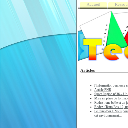
Accueil
Ressou
Articles
l’Information Jeunesse 
Article PNR
Sport Région n°36 – Un o
Mise en place de formatio
Rodez : une boîte et un je
Rodez : Team Box 12, un
Le livre d’or > Vous pou
cet environnement…