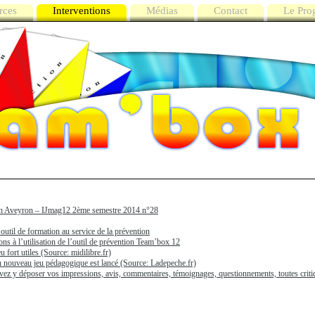
rces
Interventions
Médias
Contact
Le Pr
en Aveyron – IJmag12 2ème semestre 2014 n°28
util de formation au service de la prévention
ns à l’utilisation de l’outil de prévention Team’box 12
u fort utiles (Source: midilibre.fr)
 nouveau jeu pédagogique est lancé (Source: Ladepeche.fr)
vez y déposer vos impressions, avis, commentaires, témoignages, questionnements, toutes criti